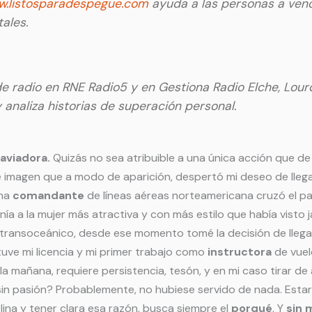
.listosparadespegue.com
ayuda a las personas a venc
tales.
e radio en RNE Radio5 y en Gestiona Radio Elche, Lour
analiza historias de superación personal.
 aviadora.
Quizás no sea atribuible a una única acción que de
e imagen que a modo de aparición, despertó mi deseo de llegar 
una
comandante
de líneas aéreas norteamericana cruzó el pas
nía a la mujer más atractiva y con más estilo que había visto 
 transoceánico, desde ese momento tomé la decisión de llegar
uve mi licencia y mi primer trabajo como
instructora
de vuel
la mañana, requiere persistencia, tesón, y en mi caso tirar d
sin pasión? Probablemente, no hubiese servido de nada. Est
plina y tener clara esa razón, busca siempre el
porqué
. Y
sin 