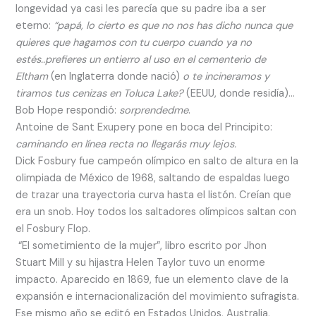
longevidad ya casi les parecía que su padre iba a ser
eterno:
“papá, lo cierto es que no nos has dicho nunca que
quieres que hagamos con tu cuerpo cuando ya no
estés..prefieres un entierro al uso en el cementerio de
Eltham
(en Inglaterra
donde nació)
o te incineramos y
tiramos tus cenizas en Toluca Lake?
(EEUU, donde residía)…
Bob Hope respondió:
sorprendedme
.
Antoine de Sant Exupery pone en boca del Principito:
caminando en línea recta no llegarás muy lejos.
Dick Fosbury fue campeón olímpico en salto de altura en la
olimpiada de México de 1968, saltando de espaldas luego
de trazar una trayectoria curva hasta el listón. Creían que
era un snob. Hoy todos los saltadores olímpicos saltan con
el Fosbury Flop.
“El sometimiento de la mujer”, libro escrito por Jhon
Stuart Mill y su hijastra Helen Taylor tuvo un enorme
impacto. Aparecido en 1869, fue un elemento clave de la
expansión e internacionalización del movimiento sufragista.
Ese mismo año se editó en Estados Unidos, Australia,