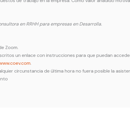
uestos de trabajo en la empresa: Como valor añadido motivac
 Consultora en RRHH para empresas en Desarrolla.
 de Zoom.
inscritos un enlace con instrucciones para que puedan acceder
www.coev.com
.
alquier circunstancia de última hora no fuera posible la asist
ento